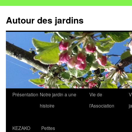
Autour des jardins
Aller
Présentation
Notre jardin a une
Vie de
V
au
histoire
l’Association
j
contenu
KEZAKO
Petites