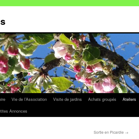
ns
oire
Vie de l’Association
Visite de jardins
Achats groupés
Ateliers
tites Annonces
Sortie en Picardie
→