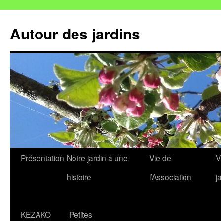
Autour des jardins
Aller
Présentation
Notre jardin a une
Vie de
V
au
histoire
l’Association
j
contenu
KEZAKO
Petites