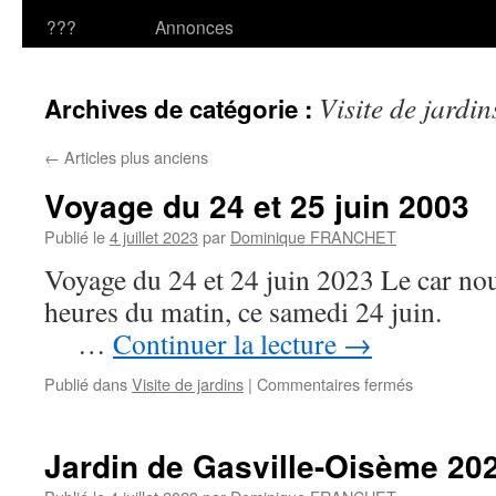
???
Annonces
Visite de jardin
Archives de catégorie :
←
Articles plus anciens
Voyage du 24 et 25 juin 2003
Publié le
4 juillet 2023
par
Dominique FRANCHET
Voyage du 24 et 24 juin 2023 Le car nou
heures du matin, ce sa
…
Continuer la lecture
→
sur
Publié dans
Visite de jardins
|
Commentaires fermés
Voyage
du
24
Jardin de Gasville-Oisème 20
et
25