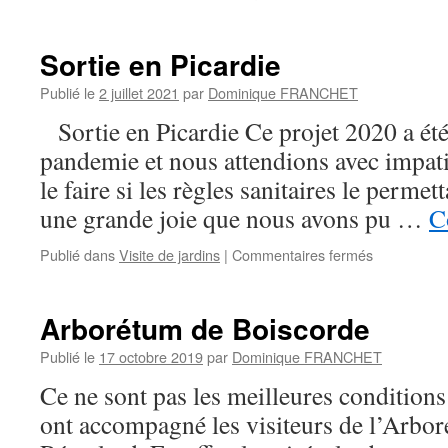
Sortie en Picardie
Publié le
2 juillet 2021
par
Dominique FRANCHET
Sortie en Picardie Ce projet 2020 a été 
pandemie et nous attendions avec impatie
le faire si les règles sanitaires le permet
une grande joie que nous avons pu …
C
sur
Publié dans
Visite de jardins
|
Commentaires fermés
Sortie
en
Picardie
Arborétum de Boiscorde
Publié le
17 octobre 2019
par
Dominique FRANCHET
Ce ne sont pas les meilleures condition
ont accompagné les visiteurs de l’Arbo