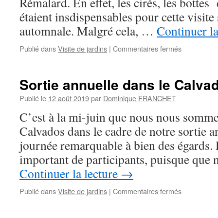
Rémalard. En effet, les cirés, les bottes 
étaient insdispensables pour cette visite
automnale. Malgré cela, …
Continuer la
sur
Publié dans
Visite de jardins
|
Commentaires fermés
Arborétum
de
Boiscorde
Sortie annuelle dans le Calva
Publié le
12 août 2019
par
Dominique FRANCHET
C’est à la mi-juin que nous nous somme
Calvados dans le cadre de notre sortie a
journée remarquable à bien des égards.
important de participants, puisque que
Continuer la lecture
→
sur
Publié dans
Visite de jardins
|
Commentaires fermés
Sortie
annuelle