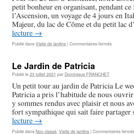
petit bonheur en organisant, pendant ce
l’Ascension, un voyage de 4 jours en Ital
Majeur, du lac de Côme et du petit lac 
lecture
→
sur
Publié dans
Visite de jardins
|
Commentaires fermés
En
route
vers
Le Jardin de Patricia
l’Italie
Publié le
23 juillet 2021
par
Dominique FRANCHET
Un petit tour au jardin de Patricia Le we
Patricia a pris l’habitude de nous ouvri
y sommes rendus avec plaisir et nous a
fort sympathique qui sait faire partage
lecture
→
Publié dans
Non classé
,
Visite de jardins
|
Commentaires fermé