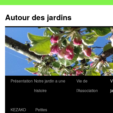
Autour des jardins
Aller
Présentation
Notre jardin a une
Vie de
V
au
histoire
l’Association
j
contenu
KEZAKO
Petites