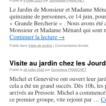
Publié le
4 juillet 2023
par
Dominique FRANCHET
juin
Le Jardin de Monsieur et Madame Ména
2003
quinzaine de personnes, ce 14 juin, pour 
« Grande Bercherie « . Nous avons été ac
Monsieur et Madame Ménard qui sont ma
Continuer la lecture
→
sur
Publié dans
Visite de jardins
|
Commentaires fermés
Jardin
de
Gasville-
Visite au jardin chez les Jourd
Oisème
2023
Publié le
28 juillet 2022
par
Dominique FRANCHET
Michel et Geneviève ont ouvert leur jardi
cela a été un grand succès. Dès 10h, les 
arrivés au Pressoir. Michel a commencé 
ce premier groupe, vite rejoint par …
Co