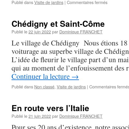
sur
Publié dans
Visite de jardins
|
Commentaires fermés
Visite
au
jardin
Chédigny et Saint-Côme
chez
les
Publié le
22 juin 2022
par
Dominique FRANCHET
Jourdain’s
Le village de Chédigny Nous étions 18 
!
voiturage au superbe village de Chédign
L’idée de fleurir le village part d’un m
qui au moment de l’enfouissement des 
Continuer la lecture
→
Publié dans
Non classé
,
Visite de jardins
|
Commentaires fermé
En route vers l’Italie
Publié le
21 juin 2022
par
Dominique FRANCHET
Pour ses 20 ans d’existence, notre associ