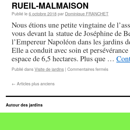
dans
RUEIL-MALMAISON
le
Calvados
Publié le
6 octobre 2018
par
Dominique FRANCHET
Nous étions une petite vingtaine de l’as
vous devant la statue de Joséphine de B
l’Empereur Napoléon dans les jardins 
Elle a conduit avec soin et persévérance
espace de 6,5 hectares. Plus que …
Cont
sur
Publié dans
Visite de jardins
|
Commentaires fermés
RUEIL-
MALMAIS
←
Articles plus anciens
Autour des jardins