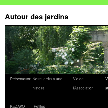
Autour des jardins
Aller
Présentation
Notre jardin a une
Vie de
V
au
histoire
l’Association
j
contenu
KEZAKO
Petites