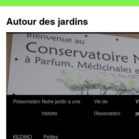
Autour des jardins
Aller
Présentation
Notre jardin a une
Vie de
V
au
histoire
l’Association
j
contenu
KEZAKO
Petites