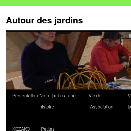
Autour des jardins
Aller
Présentation
Notre jardin a une
Vie de
V
au
histoire
l’Association
j
contenu
KEZAKO
Petites