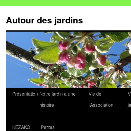
Autour des jardins
Aller
Présentation
Notre jardin a une
Vie de
V
au
histoire
l’Association
j
contenu
KEZAKO
Petites