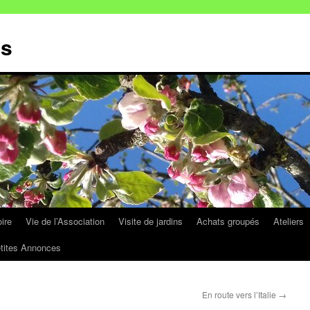
ns
oire
Vie de l’Association
Visite de jardins
Achats groupés
Ateliers
tites Annonces
En route vers l’Italie
→