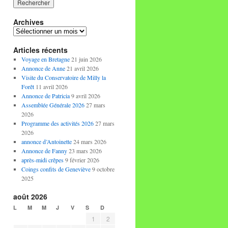
Archives
Archives
Articles récents
Voyage en Bretagne
21 juin 2026
Annonce de Anne
21 avril 2026
Visite du Conservatoire de Milly la
Forêt
11 avril 2026
Annonce de Patricia
9 avril 2026
Assemblée Générale 2026
27 mars
2026
Programme des activités 2026
27 mars
2026
annonce d’Antoinette
24 mars 2026
Annonce de Fanny
23 mars 2026
après-midi crêpes
9 février 2026
Coings confits de Geneviève
9 octobre
2025
août 2026
L
M
M
J
V
S
D
1
2