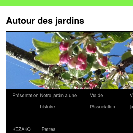
Autour des jardins
Aller
Présentation
Notre jardin a une
Vie de
V
au
histoire
l’Association
j
contenu
KEZAKO
Petites