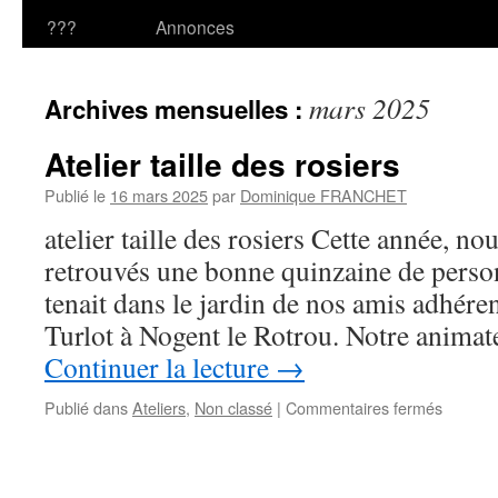
???
Annonces
mars 2025
Archives mensuelles :
Atelier taille des rosiers
Publié le
16 mars 2025
par
Dominique FRANCHET
atelier taille des rosiers Cette année, 
retrouvés une bonne quinzaine de personn
tenait dans le jardin de nos amis adhére
Turlot à Nogent le Rotrou. Notre anima
Continuer la lecture
→
sur
Publié dans
Ateliers
,
Non classé
|
Commentaires fermés
Atelier
taille
des
rosiers